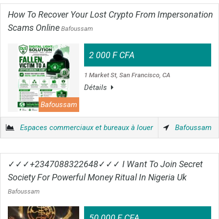
How To Recover Your Lost Crypto From Impersonation
Scams Online
Bafoussam
2 000 F CFA
1 Market St, San Francisco, CA
Détails
Bafoussam
Espaces commerciaux et bureaux à louer
Bafoussam
✓✓✓+2347088322648✓✓✓ I Want To Join Secret
Society For Powerful Money Ritual In Nigeria Uk
Bafoussam
50 000 F CFA