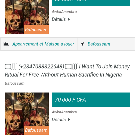
AwkaAnambra
Détails
Bafoussam
Appartement et Maison a louer
Bafoussam
۝∭ (+2347088322648) ۝∭ I Want To Join Money
Ritual For Free Without Human Sacrifice In Nigeria
Bafoussam
70 000 F CFA
AwkaAnambra
Détails
Bafoussam