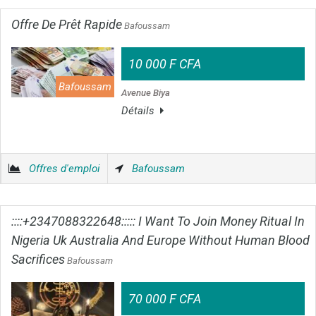
Offre De Prêt Rapide
Bafoussam
10 000 F CFA
Bafoussam
Avenue Biya
Détails
Offres d'emploi
Bafoussam
::::+2347088322648::::: I Want To Join Money Ritual In
Nigeria Uk Australia And Europe Without Human Blood
Sacrifices
Bafoussam
70 000 F CFA