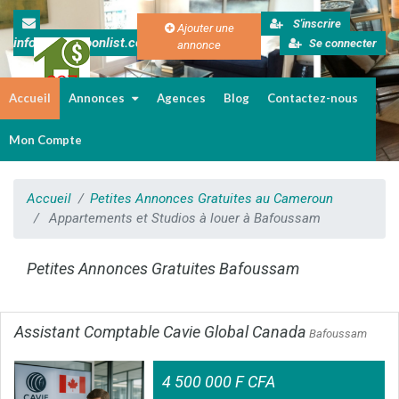
S'inscrire
Ajouter une
info@cameroonlist.com
Se connecter
annonce
Accueil
Annonces
Agences
Blog
Contactez-nous
Immobilier au Cameroun
Mon Compte
Accueil
Petites Annonces Gratuites au Cameroun
Appartements et Studios à louer à Bafoussam
Petites Annonces Gratuites Bafoussam
Assistant Comptable Cavie Global Canada
Bafoussam
4 500 000 F CFA