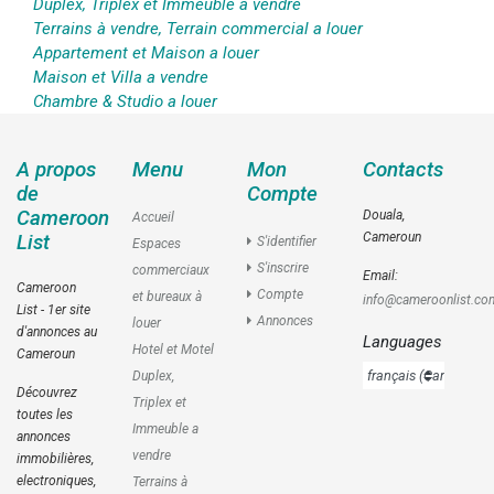
Duplex, Triplex et Immeuble a vendre
Terrains à vendre, Terrain commercial a louer
Appartement et Maison a louer
Maison et Villa a vendre
Chambre & Studio a louer
A propos
Menu
Mon
Contacts
de
Compte
Cameroon
Douala,
Accueil
Cameroun
List
S'identifier
Espaces
S'inscrire
commerciaux
Email:
Cameroon
Compte
et bureaux à
info@cameroonlist.co
List - 1er site
Annonces
louer
d'annonces au
Languages
Hotel et Motel
Cameroun
Duplex,
Découvrez
Triplex et
toutes les
Immeuble a
annonces
vendre
immobilières,
electroniques,
Terrains à