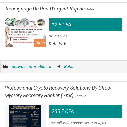
Témoignage De Prêt D'argent Rapide
Bafia
12 F CFA
SDVCDSVS
Bafia
Détails
Services immobiliers
Bafia
Professional Crypto Recovery Solutions By Ghost
Mystery Recovery Hacker (Gmr)
Yagoua
200 F CFA
100 Pall Mall, London SW1Y 5EA, UK