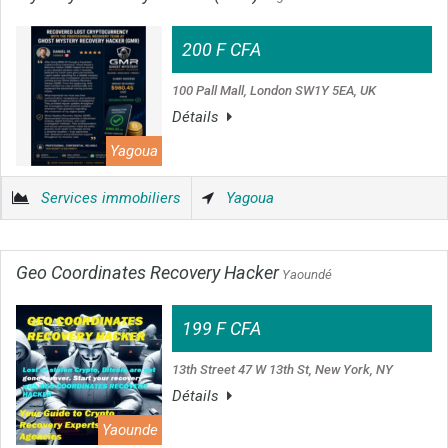
200 F CFA
100 Pall Mall, London SW1Y 5EA, UK
Détails
Yagoua
Services immobiliers
Yagoua
Geo Coordinates Recovery Hacker
Yaoundé
199 F CFA
13th Street 47 W 13th St, New York, NY
Détails
Yaounde