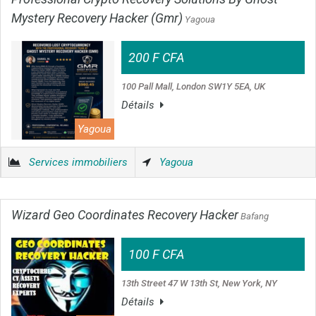
Mystery Recovery Hacker (Gmr)
Yagoua
200 F CFA
100 Pall Mall, London SW1Y 5EA, UK
Détails
Yagoua
Services immobiliers
Yagoua
Wizard Geo Coordinates Recovery Hacker
Bafang
100 F CFA
13th Street 47 W 13th St, New York, NY
Détails