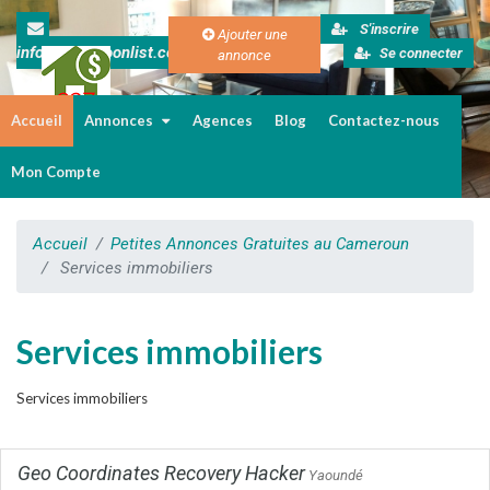
S'inscrire
Ajouter une
info@cameroonlist.com
Se connecter
annonce
Accueil
Annonces
Agences
Blog
Contactez-nous
Immobilier au Cameroun
Mon Compte
Accueil
Petites Annonces Gratuites au Cameroun
Services immobiliers
Services immobiliers
Services immobiliers
Geo Coordinates Recovery Hacker
Yaoundé