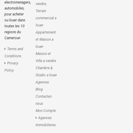
electromenagers,
vendre,
automobiles,
Terrain
pour acheter
commercial a
ou louer dans
louer
toutes les 10
regions du
Appartement
Cameroun
et Maison a
louer
Terms and
Maison et
Conditions
Villa a vendre
Privacy
Chambre &
Policy
Studio a louer
Agences
Blog
Contactez-
nous
Mon Compte
Agences
Immobilieres