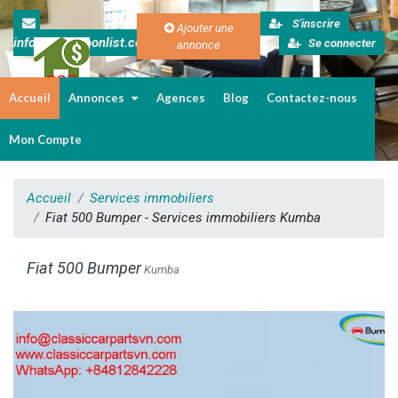
S'inscrire
Ajouter une
info@cameroonlist.com
Se connecter
annonce
Accueil
Annonces
Agences
Blog
Contactez-nous
Immobilier au Cameroun
Mon Compte
Accueil
Services immobiliers
Fiat 500 Bumper - Services immobiliers Kumba
Fiat 500 Bumper
Kumba