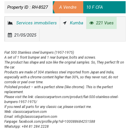
Property ID :
RH-8527
A Vendre
10 F CFA
Services immobiliers
Kumba
221 Vues
21/05/2025
Fiat 500 Stainless steel bumpers (1957-1975)
A set of 1 front bumper and 1 rear bumper, bolts and screws.
The product has shape and size like the original samples. So, They perfect fit on
the car.
Products are made of 304 stainless steel imported from Japan and India,
especially with a chrome content higher than 30%, so they never rust, do not
corrode or peel over time.
Polished product – with a perfect shine (like chrome). This is the perfect
replacement.
Please visit the link: classiccarpartsvn.com/product/fiat-500-stainless-steel-
bumpers-1957-1975/
If you need all parts for any classic car, please contact me.
Web: classiccarpartsvn.com
Email: info@classiccarpartsvn.com
Fanpage: facebook.com/profile.php?id=100088684251588
WhatsApp: +84 81 284 2228