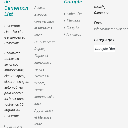
de
Compte
Cameroon
Douala,
Accueil
Cameroun
List
S'identifier
Espaces
S'inscrire
commerciaux
Email:
Cameroon
Compte
et bureaux à
info@cameroonlist.co
List - 1er site
Annonces
louer
d'annonces au
Languages
Hotel et Motel
Cameroun
Duplex,
Découvrez
Triplex et
toutes les
Immeuble a
annonces
vendre
immobilières,
electroniques,
Terrains à
electromenagers,
vendre,
automobiles,
Terrain
pour acheter
commercial a
ou louer dans
louer
toutes les 10
regions du
Appartement
Cameroun
et Maison a
louer
Terms and