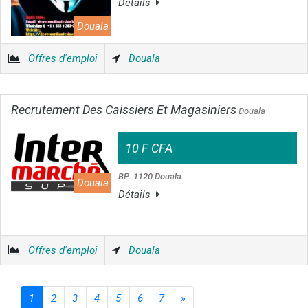
Détails
Douala
Offres d'emploi
Douala
Recrutement Des Caissiers Et Magasiniers
Douala
10 F CFA
BP: 1120 Douala
Douala
Détails
Offres d'emploi
Douala
1
2
3
4
5
6
7
»