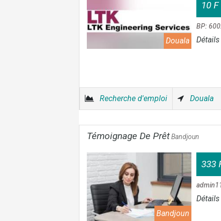
10 F
BP: 600
Détails
Douala
Recherche d'emploi
Douala
Témoignage De Prêt
Bandjoun
333 
admin1
Détails
Bandjoun