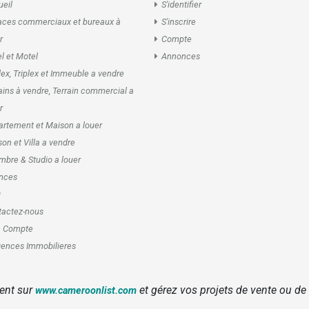
eil
S'identifier
aces commerciaux et bureaux à
S'inscrire
r
Compte
l et Motel
Annonces
ex, Triplex et Immeuble a vendre
ains à vendre, Terrain commercial a
r
rtement et Maison a louer
on et Villa a vendre
bre & Studio a louer
nces
g
tactez-nous
 Compte
ences Immobilieres
ent sur
et gérez vos projets de vente ou de
www.cameroonlist.com