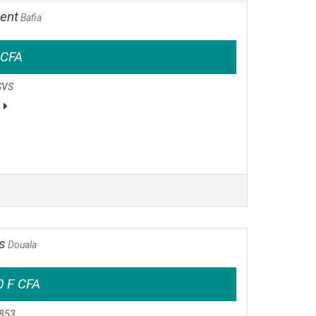
gent
Bafia
 CFA
SVS
s
Douala
0 F CFA
853