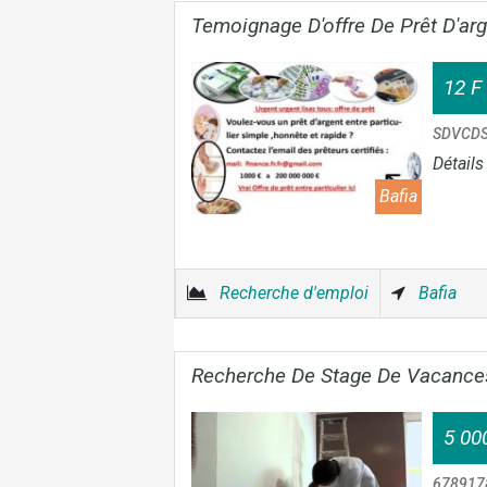
Temoignage D'offre De Prêt D'ar
12 F
SDVCD
Détails
Bafia
Recherche d'emploi
Bafia
Recherche De Stage De Vacance
5 00
678917