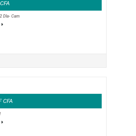
 CFA
2 Dla- Cam
F CFA
1