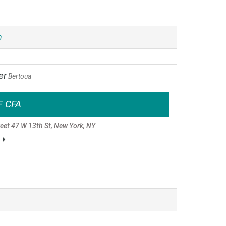
n
er
Bertoua
F CFA
reet 47 W 13th St, New York, NY