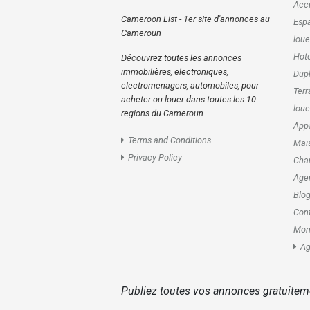
Accu
Cameroon List - 1er site d'annonces au
Esp
Cameroun
loue
Hote
Découvrez toutes les annonces
immobilières, electroniques,
Dupl
electromenagers, automobiles, pour
Terr
acheter ou louer dans toutes les 10
loue
regions du Cameroun
Appa
Terms and Conditions
Mais
Privacy Policy
Cham
Age
Blo
Con
Mon
Ag
Publiez toutes vos annonces gratuitem