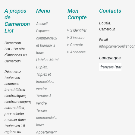
A propos
Menu
Mon
Contacts
de
Compte
Cameroon
Douala,
Accueil
Cameroun
List
S'identifier
Espaces
S'inscrire
commerciaux
Email:
Cameroon
Compte
et bureaux à
info@cameroonlist.co
List - 1er site
Annonces
louer
d'annonces au
Languages
Hotel et Motel
Cameroun
Duplex,
Découvrez
Triplex et
toutes les
Immeuble a
annonces
vendre
immobilières,
electroniques,
Terrains à
electromenagers,
vendre,
automobiles,
Terrain
pour acheter
commercial a
ou louer dans
louer
toutes les 10
regions du
Appartement