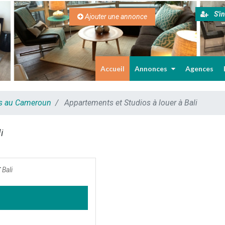
S'in
Ajouter une annonce
Accueil
Annonces
Agences
es au Cameroun
Appartements et Studios à louer à Bali
i
r
Bali