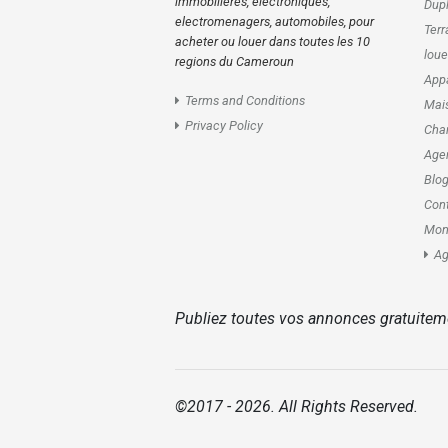
immobilières, electroniques,
Dupl
electromenagers, automobiles, pour
Terr
acheter ou louer dans toutes les 10
loue
regions du Cameroun
Appa
Terms and Conditions
Mais
Privacy Policy
Cham
Age
Blo
Con
Mon
Ag
Publiez toutes vos annonces gratuitem
©2017 - 2026. All Rights Reserved.