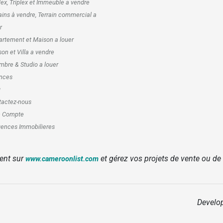
ex, Triplex et Immeuble a vendre
ains à vendre, Terrain commercial a
r
rtement et Maison a louer
on et Villa a vendre
bre & Studio a louer
nces
g
tactez-nous
 Compte
ences Immobilieres
ent sur
et gérez vos projets de vente ou de
www.cameroonlist.com
Develo