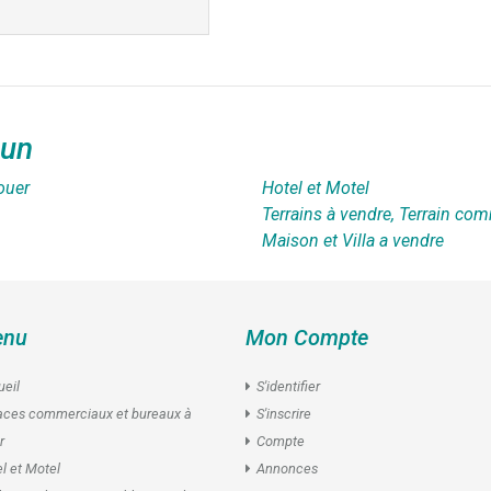
oun
ouer
Hotel et Motel
Terrains à vendre, Terrain com
Maison et Villa a vendre
nu
Mon Compte
eil
S'identifier
aces commerciaux et bureaux à
S'inscrire
r
Compte
l et Motel
Annonces