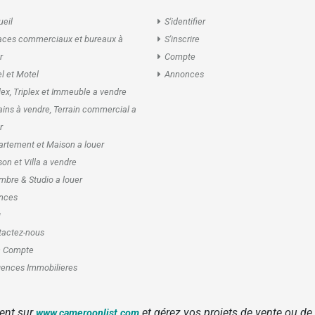
eil
S'identifier
aces commerciaux et bureaux à
S'inscrire
r
Compte
l et Motel
Annonces
ex, Triplex et Immeuble a vendre
ains à vendre, Terrain commercial a
r
rtement et Maison a louer
on et Villa a vendre
bre & Studio a louer
nces
g
tactez-nous
 Compte
ences Immobilieres
ent sur
et gérez vos projets de vente ou de
www.cameroonlist.com