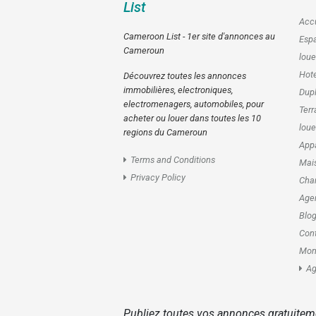
List
Accu
Cameroon List - 1er site d'annonces au
Esp
Cameroun
loue
Hote
Découvrez toutes les annonces
immobilières, electroniques,
Dupl
electromenagers, automobiles, pour
Terr
acheter ou louer dans toutes les 10
loue
regions du Cameroun
Appa
Terms and Conditions
Mais
Privacy Policy
Cham
Age
Blo
Con
Mon
Ag
Publiez toutes vos annonces gratuitem