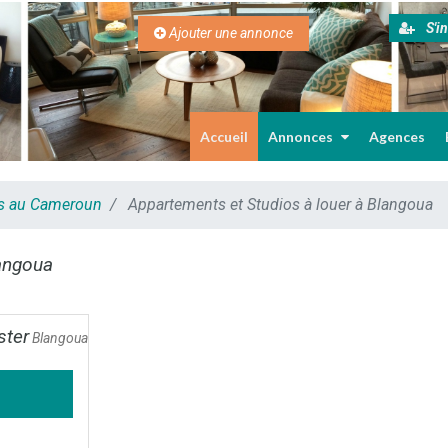
S'in
Ajouter une annonce
Accueil
Annonces
Agences
es au Cameroun
Appartements et Studios à louer à Blangoua
angoua
ster
Blangoua