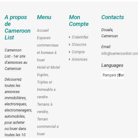
A propos
Menu
Mon
Contacts
de
Compte
Cameroon
Douala,
Accueil
Cameroun
List
S'identifier
Espaces
S'inscrire
commerciaux
Email:
Cameroon
Compte
et bureaux à
info@cameroonlist.co
List - 1er site
Annonces
louer
d'annonces au
Languages
Hotel et Motel
Cameroun
Duplex,
Découvrez
Triplex et
toutes les
Immeuble a
annonces
vendre
immobilières,
electroniques,
Terrains à
electromenagers,
vendre,
automobiles,
Terrain
pour acheter
commercial a
ou louer dans
louer
toutes les 10