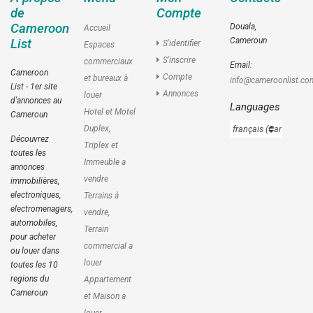
de
Compte
Cameroon
Douala,
Accueil
Cameroun
List
S'identifier
Espaces
S'inscrire
commerciaux
Email:
Cameroon
Compte
et bureaux à
info@cameroonlist.co
List - 1er site
Annonces
louer
d'annonces au
Languages
Hotel et Motel
Cameroun
Duplex,
Découvrez
Triplex et
toutes les
Immeuble a
annonces
vendre
immobilières,
electroniques,
Terrains à
electromenagers,
vendre,
automobiles,
Terrain
pour acheter
commercial a
ou louer dans
louer
toutes les 10
regions du
Appartement
Cameroun
et Maison a