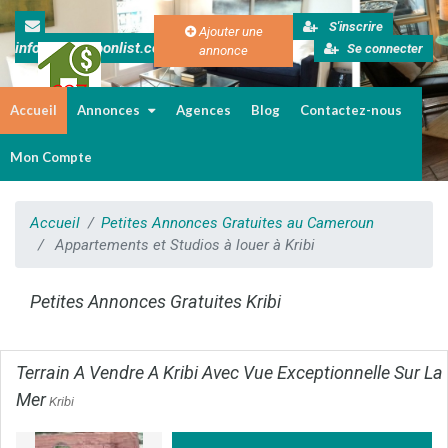
S'inscrire
Ajouter une
info@cameroonlist.com
Se connecter
annonce
Accueil
Annonces
Agences
Blog
Contactez-nous
Immobilier au Cameroun
Mon Compte
Accueil
Petites Annonces Gratuites au Cameroun
Appartements et Studios à louer à Kribi
Petites Annonces Gratuites Kribi
Terrain A Vendre A Kribi Avec Vue Exceptionnelle Sur La
Mer
Kribi