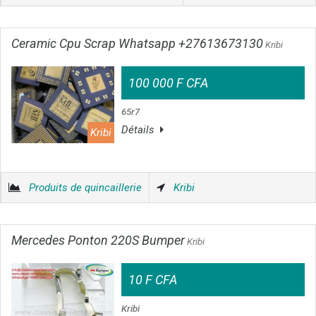
Ceramic Cpu Scrap Whatsapp +27613673130
Kribi
100 000 F CFA
65r7
Détails
Kribi
Produits de quincaillerie
Kribi
Mercedes Ponton 220S Bumper
Kribi
10 F CFA
Kribi