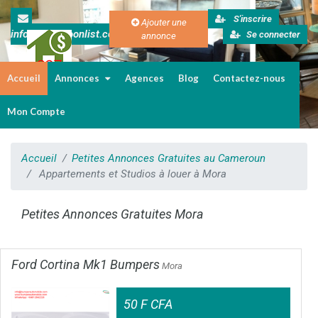
S'inscrire
Ajouter une
info@cameroonlist.com
Se connecter
annonce
Accueil
Annonces
Agences
Blog
Contactez-nous
Immobilier au Cameroun
Mon Compte
Accueil
Petites Annonces Gratuites au Cameroun
Appartements et Studios à louer à Mora
Petites Annonces Gratuites Mora
Ford Cortina Mk1 Bumpers
Mora
50 F CFA