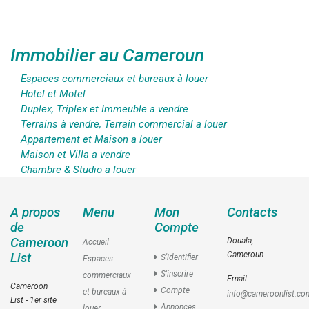
Immobilier au Cameroun
Espaces commerciaux et bureaux à louer
Hotel et Motel
Duplex, Triplex et Immeuble a vendre
Terrains à vendre, Terrain commercial a louer
Appartement et Maison a louer
Maison et Villa a vendre
Chambre & Studio a louer
A propos
Menu
Mon
Contacts
de
Compte
Cameroon
Douala,
Accueil
Cameroun
List
S'identifier
Espaces
S'inscrire
commerciaux
Email:
Cameroon
Compte
et bureaux à
info@cameroonlist.co
List - 1er site
Annonces
louer