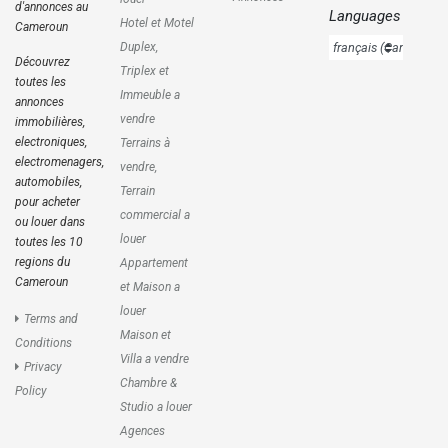
d'annonces au
Languages
Hotel et Motel
Cameroun
Duplex,
Découvrez
Triplex et
toutes les
Immeuble a
annonces
vendre
immobilières,
electroniques,
Terrains à
electromenagers,
vendre,
automobiles,
Terrain
pour acheter
commercial a
ou louer dans
louer
toutes les 10
regions du
Appartement
Cameroun
et Maison a
louer
Terms and
Maison et
Conditions
Villa a vendre
Privacy
Chambre &
Policy
Studio a louer
Agences