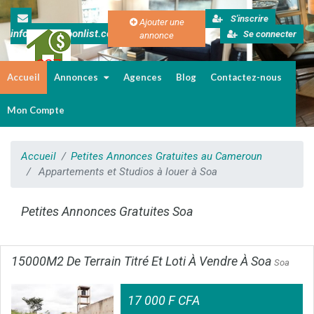
S'inscrire
Ajouter une
info@cameroonlist.com
Se connecter
annonce
Accueil
Annonces
Agences
Blog
Contactez-nous
Immobilier au Cameroun
Mon Compte
Accueil
Petites Annonces Gratuites au Cameroun
Appartements et Studios à louer à Soa
Petites Annonces Gratuites Soa
15000M2 De Terrain Titré Et Loti À Vendre À Soa
Soa
17 000 F CFA