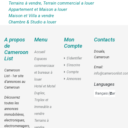
Terrains à vendre, Terrain commercial a louer
Appartement et Maison a louer
Maison et Villa a vendre
Chambre & Studio a louer
A propos
Menu
Mon
Contacts
de
Compte
Cameroon
Douala,
Accueil
Cameroun
List
S'identifier
Espaces
S'inscrire
commerciaux
Email:
Cameroon
Compte
et bureaux à
info@cameroonlist.co
List - 1er site
Annonces
louer
d'annonces au
Languages
Hotel et Motel
Cameroun
Duplex,
Découvrez
Triplex et
toutes les
Immeuble a
annonces
vendre
immobilières,
electroniques,
Terrains à
electromenagers,
vendre,