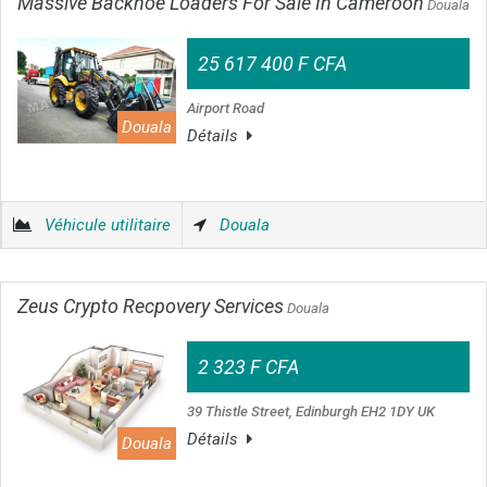
Massive Backhoe Loaders For Sale In Cameroon
Douala
25 617 400 F CFA
Airport Road
Douala
Détails
Véhicule utilitaire
Douala
Zeus Crypto Recpovery Services
Douala
2 323 F CFA
39 Thistle Street, Edinburgh EH2 1DY UK
Détails
Douala