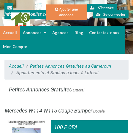
S'inscrire
Ajouter une
info@cameroonlist.com
Se connecter
annonce
Accueil
Annonces
Agences
Blog
Contactez-nous
Immobilier au Cameroun
Mon Compte
Accueil
Petites Annonces Gratuites au Cameroun
Appartements et Studios à louer à Littoral
Petites Annonces Gratuites
Littoral
Mercedes W114 W115 Coupe Bumper
Douala
100 F CFA