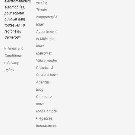
electromenagers,
vendre,
automobiles,
Terrain
pour acheter
commercial a
ou louer dans
louer
toutes les 10
regions du
Appartement
Cameroun
et Maison a
louer
Terms and
Maison et
Conditions
Villa a vendre
Privacy
Chambre &
Policy
Studio a louer
Agences
Blog
Contactez-
nous
Mon Compte
Agences
Immobilieres