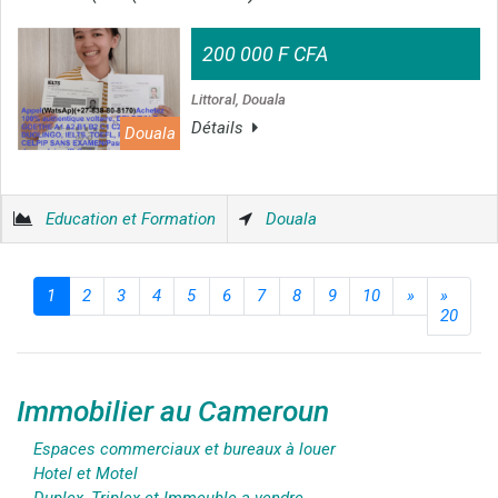
200 000 F CFA
Littoral, Douala
Détails
Douala
Education et Formation
Douala
1
2
3
4
5
6
7
8
9
10
»
»
20
Immobilier au Cameroun
Espaces commerciaux et bureaux à louer
Hotel et Motel