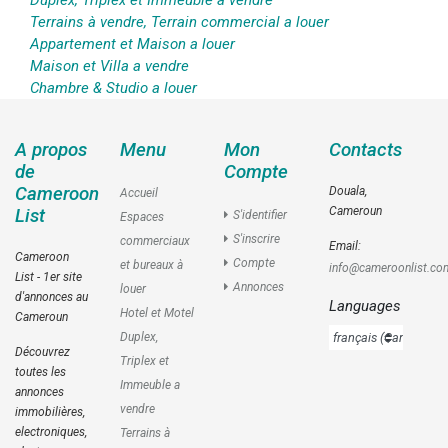
Duplex, Triplex et Immeuble a vendre
Terrains à vendre, Terrain commercial a louer
Appartement et Maison a louer
Maison et Villa a vendre
Chambre & Studio a louer
A propos
Menu
Mon
Contacts
de
Compte
Cameroon
Douala,
Accueil
Cameroun
List
S'identifier
Espaces
S'inscrire
commerciaux
Email:
Cameroon
Compte
et bureaux à
info@cameroonlist.co
List - 1er site
Annonces
louer
d'annonces au
Languages
Hotel et Motel
Cameroun
Duplex,
Découvrez
Triplex et
toutes les
Immeuble a
annonces
vendre
immobilières,
electroniques,
Terrains à