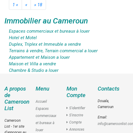
1 «
«
» 18
Immobilier au Cameroun
Espaces commerciaux et bureaux à louer
Hotel et Motel
Duplex, Triplex et Immeuble a vendre
Terrains à vendre, Terrain commercial a louer
Appartement et Maison a louer
Maison et Villa a vendre
Chambre & Studio a louer
A propos
Menu
Mon
Contacts
de
Compte
Cameroon
Douala,
Accueil
Cameroun
List
S'identifier
Espaces
S'inscrire
commerciaux
Email:
Cameroon
Compte
et bureaux à
info@cameroonlist.co
List - 1er site
Annonces
louer
d'annonces au