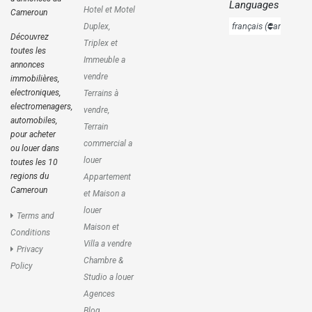
Languages
Hotel et Motel
Cameroun
Duplex,
Découvrez
Triplex et
toutes les
Immeuble a
annonces
vendre
immobilières,
electroniques,
Terrains à
electromenagers,
vendre,
automobiles,
Terrain
pour acheter
commercial a
ou louer dans
louer
toutes les 10
regions du
Appartement
Cameroun
et Maison a
louer
Terms and
Maison et
Conditions
Villa a vendre
Privacy
Chambre &
Policy
Studio a louer
Agences
Blog