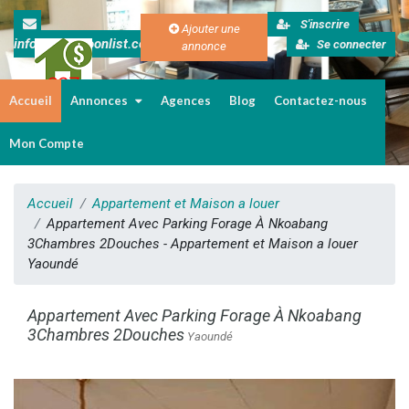
S'inscrire
Ajouter une
info@cameroonlist.com
Se connecter
annonce
Accueil
Annonces
Agences
Blog
Contactez-nous
Immobilier au Cameroun
Mon Compte
Accueil
Appartement et Maison a louer
Appartement Avec Parking Forage À Nkoabang
3Chambres 2Douches - Appartement et Maison a louer
Yaoundé
Appartement Avec Parking Forage À Nkoabang
3Chambres 2Douches
Yaoundé