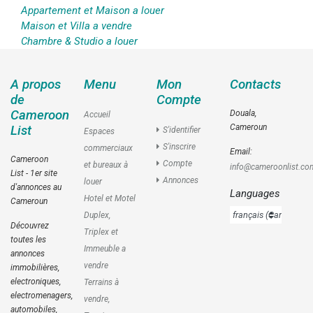
Appartement et Maison a louer
Maison et Villa a vendre
Chambre & Studio a louer
A propos
Menu
Mon
Contacts
de
Compte
Cameroon
Douala,
Accueil
Cameroun
List
S'identifier
Espaces
S'inscrire
commerciaux
Email:
Cameroon
Compte
et bureaux à
info@cameroonlist.co
List - 1er site
Annonces
louer
d'annonces au
Languages
Hotel et Motel
Cameroun
Duplex,
Découvrez
Triplex et
toutes les
Immeuble a
annonces
vendre
immobilières,
electroniques,
Terrains à
electromenagers,
vendre,
automobiles,