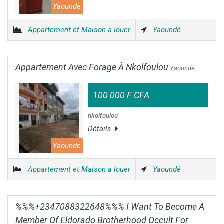
Yaounde
Appartement et Maison a louer
Yaoundé
Appartement Avec Forage À Nkolfoulou
Yaoundé
100 000 F CFA
nkolfoulou
Détails
Yaounde
Appartement et Maison a louer
Yaoundé
%%%+2347088322648%%% I Want To Become A
Member Of Eldorado Brotherhood Occult For