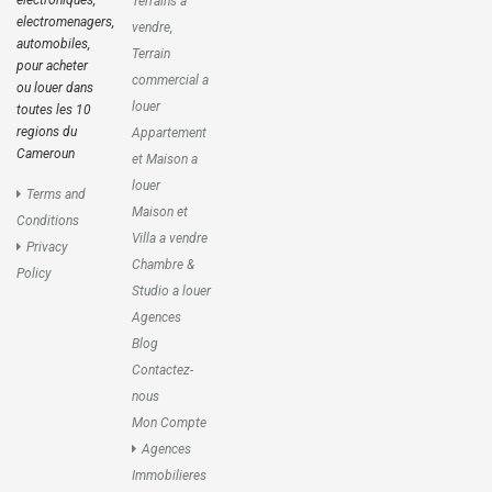
electroniques,
Terrains à
electromenagers,
vendre,
automobiles,
Terrain
pour acheter
commercial a
ou louer dans
louer
toutes les 10
regions du
Appartement
Cameroun
et Maison a
louer
Terms and
Maison et
Conditions
Villa a vendre
Privacy
Chambre &
Policy
Studio a louer
Agences
Blog
Contactez-
nous
Mon Compte
Agences
Immobilieres