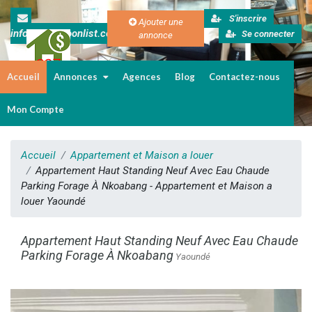
S'inscrire
Ajouter une
info@cameroonlist.com
Se connecter
annonce
Accueil
Annonces
Agences
Blog
Contactez-nous
Immobilier au Cameroun
Mon Compte
Accueil
Appartement et Maison a louer
Appartement Haut Standing Neuf Avec Eau Chaude
Parking Forage À Nkoabang - Appartement et Maison a
louer Yaoundé
Appartement Haut Standing Neuf Avec Eau Chaude
Parking Forage À Nkoabang
Yaoundé