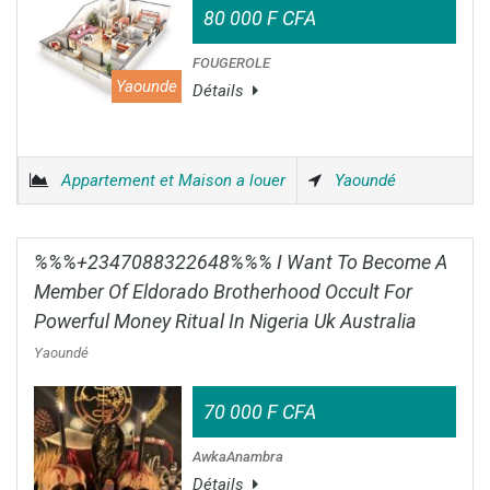
80 000 F CFA
FOUGEROLE
Yaounde
Détails
Appartement et Maison a louer
Yaoundé
%%%+2347088322648%%% I Want To Become A
Member Of Eldorado Brotherhood Occult For
Powerful Money Ritual In Nigeria Uk Australia
Yaoundé
70 000 F CFA
AwkaAnambra
Détails