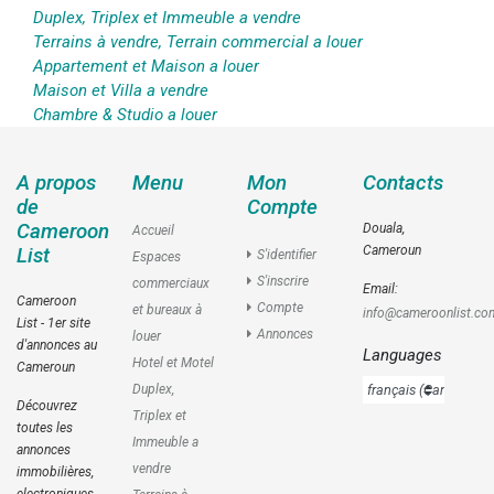
Duplex, Triplex et Immeuble a vendre
Terrains à vendre, Terrain commercial a louer
Appartement et Maison a louer
Maison et Villa a vendre
Chambre & Studio a louer
A propos
Menu
Mon
Contacts
de
Compte
Cameroon
Douala,
Accueil
Cameroun
List
S'identifier
Espaces
S'inscrire
commerciaux
Email:
Cameroon
Compte
et bureaux à
info@cameroonlist.co
List - 1er site
Annonces
louer
d'annonces au
Languages
Hotel et Motel
Cameroun
Duplex,
Découvrez
Triplex et
toutes les
Immeuble a
annonces
vendre
immobilières,