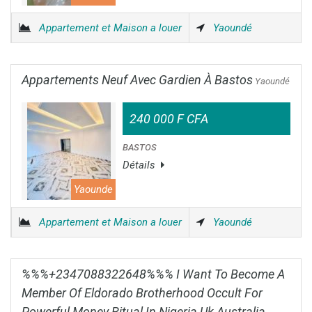
Appartement et Maison a louer
Yaoundé
Appartements Neuf Avec Gardien À Bastos
Yaoundé
240 000 F CFA
BASTOS
Détails
Yaounde
Appartement et Maison a louer
Yaoundé
%%%+2347088322648%%% I Want To Become A
Member Of Eldorado Brotherhood Occult For
Powerful Money Ritual In Nigeria Uk Australia