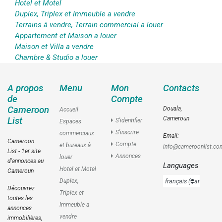
Hotel et Motel
Duplex, Triplex et Immeuble a vendre
Terrains à vendre, Terrain commercial a louer
Appartement et Maison a louer
Maison et Villa a vendre
Chambre & Studio a louer
A propos
Menu
Mon
Contacts
de
Compte
Cameroon
Douala,
Accueil
Cameroun
List
S'identifier
Espaces
S'inscrire
commerciaux
Email:
Cameroon
Compte
et bureaux à
info@cameroonlist.co
List - 1er site
Annonces
louer
d'annonces au
Languages
Hotel et Motel
Cameroun
Duplex,
Découvrez
Triplex et
toutes les
Immeuble a
annonces
vendre
immobilières,