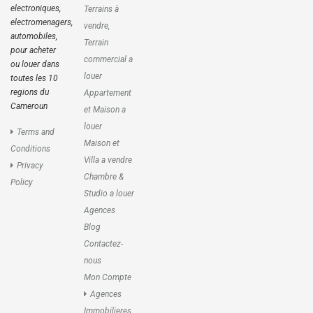
electroniques,
Terrains à
electromenagers,
vendre,
automobiles,
Terrain
pour acheter
commercial a
ou louer dans
louer
toutes les 10
regions du
Appartement
Cameroun
et Maison a
louer
Terms and
Maison et
Conditions
Villa a vendre
Privacy
Chambre &
Policy
Studio a louer
Agences
Blog
Contactez-
nous
Mon Compte
Agences
Immobilieres