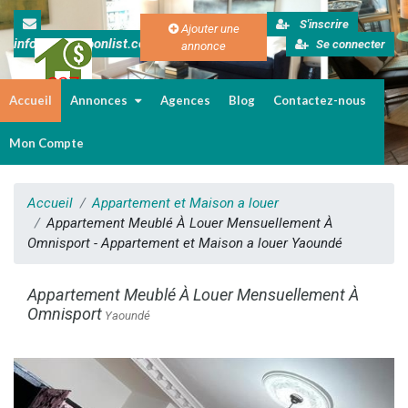
S'inscrire
Ajouter une
info@cameroonlist.com
Se connecter
annonce
Accueil
Annonces
Agences
Blog
Contactez-nous
Immobilier au Cameroun
Mon Compte
Accueil
Appartement et Maison a louer
Appartement Meublé À Louer Mensuellement À
Omnisport - Appartement et Maison a louer Yaoundé
Appartement Meublé À Louer Mensuellement À
Omnisport
Yaoundé