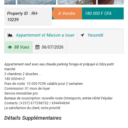
Property ID :
RH-
A Vendre
180 000 F CFA
10239
Appartement et Maison a louer
Yaoundé
88 Vues
06/07/2026
Appartement neuf avec eau chaude parking forage et prépayé à Odza petit
marché.
3 chambres 2 douches....
180 000×6+2
Frais de visite: 10 000 FCFA valable pour 2 semaines
Commission: 01 mois de loyer
Service immobilier pro
Bureaux de souscription: nouvelle route Omnisports, entrée Hôtel Felydac
Contacts: (+237) 677298732 / 694494694
La satisfaction du client, notre priorité
Détails Supplémentaires