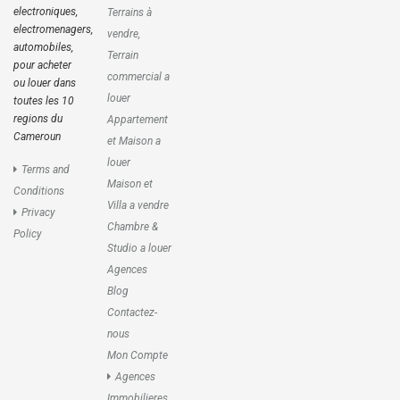
electroniques,
Terrains à
electromenagers,
vendre,
automobiles,
Terrain
pour acheter
commercial a
ou louer dans
louer
toutes les 10
regions du
Appartement
Cameroun
et Maison a
louer
Terms and
Maison et
Conditions
Villa a vendre
Privacy
Chambre &
Policy
Studio a louer
Agences
Blog
Contactez-
nous
Mon Compte
Agences
Immobilieres