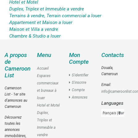
Hotel et Motel
Duplex, Triplex et Immeuble a vendre
Terrains à vendre, Terrain commercial a louer
Appartement et Maison a louer
Maison et Villa a vendre
Chambre & Studio a louer
A propos
Menu
Mon
Contacts
de
Compte
Cameroon
Douala,
Accueil
Cameroun
List
S'identifier
Espaces
S'inscrire
commerciaux
Email:
Cameroon
Compte
et bureaux à
info@cameroonlist.co
List - 1er site
Annonces
louer
d'annonces au
Languages
Hotel et Motel
Cameroun
Duplex,
Découvrez
Triplex et
toutes les
Immeuble a
annonces
vendre
immobilières,