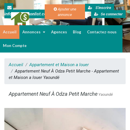
S'inscrire
Ajouter une
info@cameroonlist.com
Se connecter
annonce
Accueil
Annonces
Agences
Blog
Contactez-nous
Immobilier au Cameroun
Mon Compte
Accueil
Appartement et Maison a louer
Appartement Neuf À Odza Petit Marche - Appartement
et Maison a louer Yaoundé
Appartement Neuf À Odza Petit Marche
Yaoundé