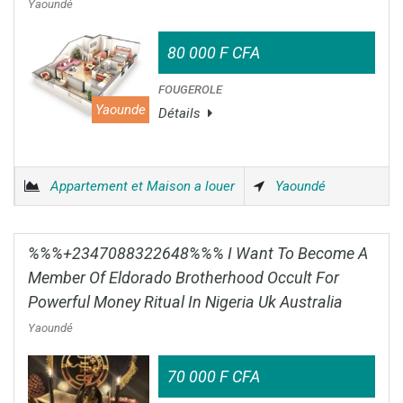
Yaoundé
80 000 F CFA
FOUGEROLE
Yaounde
Détails
Appartement et Maison a louer
Yaoundé
%%%+2347088322648%%% I Want To Become A
Member Of Eldorado Brotherhood Occult For
Powerful Money Ritual In Nigeria Uk Australia
Yaoundé
70 000 F CFA