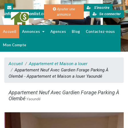
S'inscrire
Ajouter une
info@cameroonlist.com
Se connecter
annonce
Accueil
Annonces
Agences
Blog
Contactez-nous
Immobilier au Cameroun
Mon Compte
Accueil
Appartement et Maison a louer
Appartement Neuf Avec Gardien Forage Parking À
Olembé - Appartement et Maison a louer Yaoundé
Appartement Neuf Avec Gardien Forage Parking À
Olembé
Yaoundé