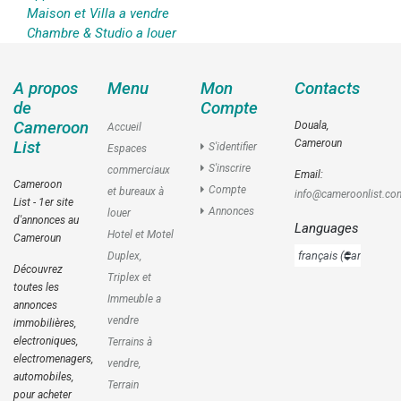
Maison et Villa a vendre
Chambre & Studio a louer
A propos
Menu
Mon
Contacts
de
Compte
Cameroon
Douala,
Accueil
Cameroun
List
S'identifier
Espaces
S'inscrire
commerciaux
Email:
Cameroon
Compte
et bureaux à
info@cameroonlist.co
List - 1er site
Annonces
louer
d'annonces au
Languages
Hotel et Motel
Cameroun
Duplex,
Découvrez
Triplex et
toutes les
Immeuble a
annonces
vendre
immobilières,
electroniques,
Terrains à
electromenagers,
vendre,
automobiles,
Terrain
pour acheter