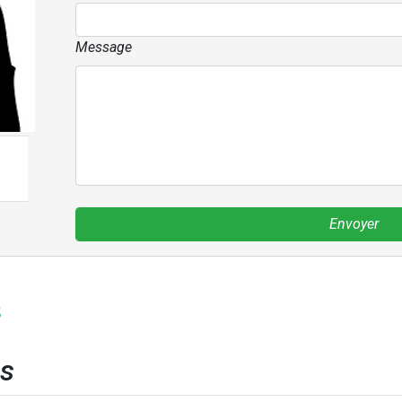
Message
Envoyer
s
es