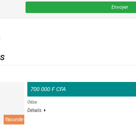
Envoyer
s
es
700 000 F CFA
Odza
Détails
Yaounde