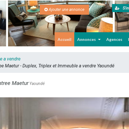
S'in
Ajouter une annonce
Accueil
Annonces
Agences
le a vendre
 Maetur - Duplex, Triplex et Immeuble a vendre Yaoundé
tree Maetur
Yaoundé