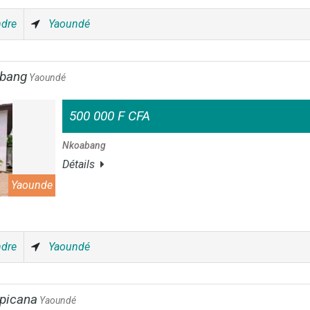
ndre
Yaoundé
abang
Yaoundé
500 000 F CFA
Nkoabang
Détails
Yaounde
ndre
Yaoundé
opicana
Yaoundé