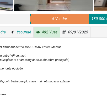
A Vendre
130 000 
ndre
Yaoundé
492 Vues
09/01/2025
 et flambant-neuf à MIMBOMAN entrée Maetur.
un autre VIP en haut.
lus placard et dressing dans la chambre principale)
rie toute équipée
lle, coin barbecue plus lave main et magasin externe
tures