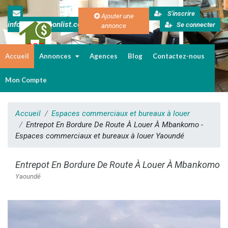
S'inscrire
Ajouter une
info@cameroonlist.com
Se connecter
annonce
Accueil
Annonces
Agences
Blog
Contactez-nous
Immobilier au Cameroun
Mon Compte
Accueil
Espaces commerciaux et bureaux à louer
Entrepot En Bordure De Route À Louer À Mbankomo -
Espaces commerciaux et bureaux à louer Yaoundé
Entrepot En Bordure De Route À Louer À Mbankomo
Yaoundé