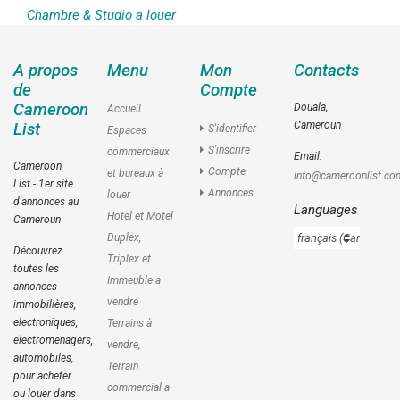
Chambre & Studio a louer
A propos
Menu
Mon
Contacts
de
Compte
Cameroon
Douala,
Accueil
Cameroun
List
S'identifier
Espaces
S'inscrire
commerciaux
Email:
Cameroon
Compte
et bureaux à
info@cameroonlist.co
List - 1er site
Annonces
louer
d'annonces au
Languages
Hotel et Motel
Cameroun
Duplex,
Découvrez
Triplex et
toutes les
Immeuble a
annonces
vendre
immobilières,
electroniques,
Terrains à
electromenagers,
vendre,
automobiles,
Terrain
pour acheter
commercial a
ou louer dans