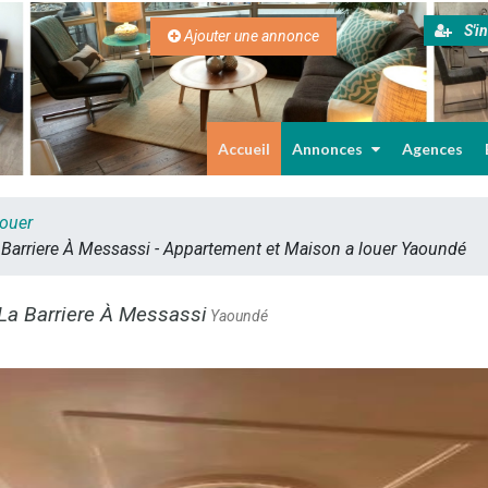
S'in
Ajouter une annonce
Accueil
Annonces
Agences
louer
Barriere À Messassi - Appartement et Maison a louer Yaoundé
La Barriere À Messassi
Yaoundé