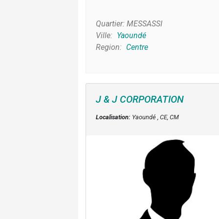
Quartier:
MESSASSI
Ville:
Yaoundé
Region:
Centre
J & J CORPORATION
Localisation:
Yaoundé , CE, CM