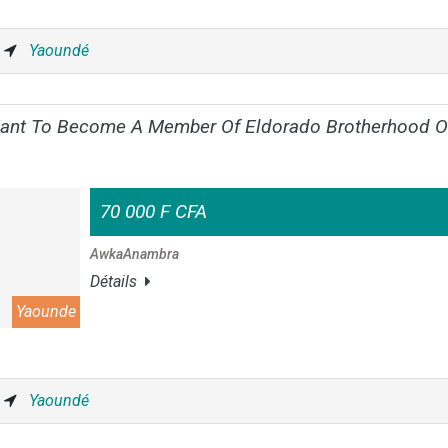
Yaoundé
 To Become A Member Of Eldorado Brotherhood Occ
70 000 F CFA
AwkaAnambra
Détails
Yaounde
Yaoundé