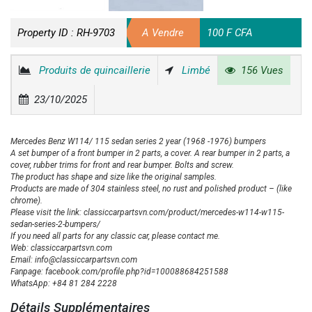
Property ID :
RH-9703
A Vendre
100 F CFA
Produits de quincaillerie
Limbé
156 Vues
23/10/2025
Mercedes Benz W114/ 115 sedan series 2 year (1968 -1976) bumpers
A set bumper of a front bumper in 2 parts, a cover. A rear bumper in 2 parts, a
cover, rubber trims for front and rear bumper. Bolts and screw.
The product has shape and size like the original samples.
Products are made of 304 stainless steel, no rust and polished product – (like
chrome).
Please visit the link: classiccarpartsvn.com/product/mercedes-w114-w115-
sedan-series-2-bumpers/
If you need all parts for any classic car, please contact me.
Web: classiccarpartsvn.com
Email: info@classiccarpartsvn.com
Fanpage: facebook.com/profile.php?id=100088684251588
WhatsApp: +84 81 284 2228
Détails Supplémentaires