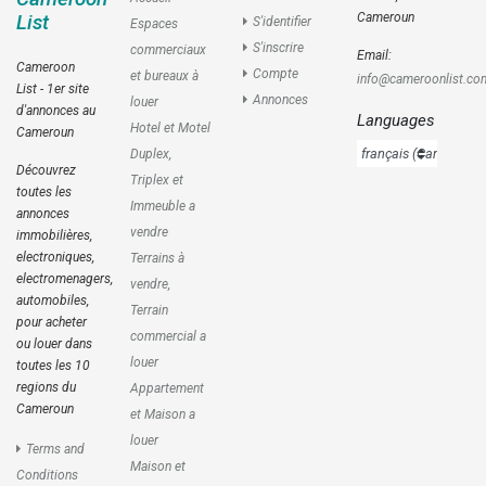
Cameroun
List
S'identifier
Espaces
S'inscrire
commerciaux
Email:
Cameroon
Compte
et bureaux à
info@cameroonlist.co
List - 1er site
Annonces
louer
d'annonces au
Languages
Hotel et Motel
Cameroun
Duplex,
Découvrez
Triplex et
toutes les
Immeuble a
annonces
vendre
immobilières,
electroniques,
Terrains à
electromenagers,
vendre,
automobiles,
Terrain
pour acheter
commercial a
ou louer dans
louer
toutes les 10
regions du
Appartement
Cameroun
et Maison a
louer
Terms and
Maison et
Conditions