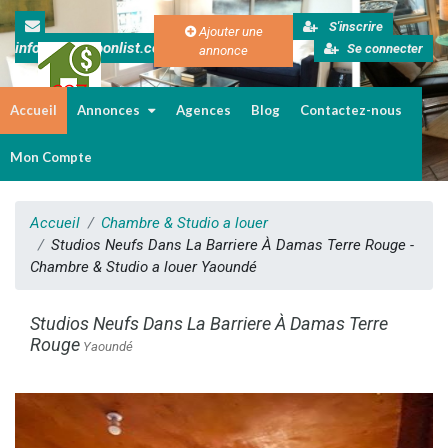
S'inscrire
Ajouter une
info@cameroonlist.com
Se connecter
annonce
Accueil
Annonces
Agences
Blog
Contactez-nous
Immobilier au Cameroun
Mon Compte
Accueil
Chambre & Studio a louer
Studios Neufs Dans La Barriere À Damas Terre Rouge -
Chambre & Studio a louer Yaoundé
Studios Neufs Dans La Barriere À Damas Terre
Rouge
Yaoundé