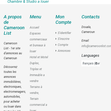
Chambre & Studio a louer
A propos
Menu
Mon
Contacts
de
Compte
Cameroon
Douala,
Accueil
Cameroun
List
S'identifier
Espaces
S'inscrire
commerciaux
Email:
Cameroon
Compte
et bureaux à
info@cameroonlist.co
List - 1er site
Annonces
louer
d'annonces au
Languages
Hotel et Motel
Cameroun
Duplex,
Découvrez
Triplex et
toutes les
Immeuble a
annonces
vendre
immobilières,
electroniques,
Terrains à
electromenagers,
vendre,
automobiles,
Terrain
pour acheter
commercial a
ou louer dans
louer