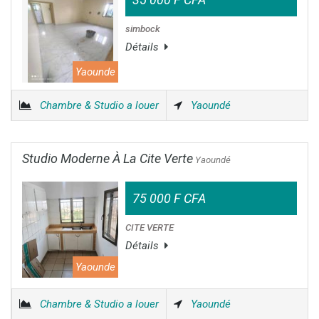
simbock
Détails
Yaounde
Chambre & Studio a louer
Yaoundé
Studio Moderne À La Cite Verte
Yaoundé
75 000 F CFA
CITE VERTE
Détails
Yaounde
Chambre & Studio a louer
Yaoundé