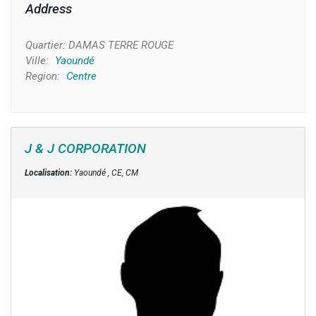
Address
Quartier:
DAMAS TERRE ROUGE
Ville:
Yaoundé
Region:
Centre
J & J CORPORATION
Localisation:
Yaoundé , CE, CM