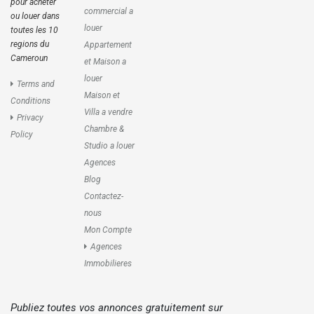
pour acheter
commercial a
ou louer dans
louer
toutes les 10
regions du
Appartement
Cameroun
et Maison a
louer
Terms and
Maison et
Conditions
Villa a vendre
Privacy
Chambre &
Policy
Studio a louer
Agences
Blog
Contactez-
nous
Mon Compte
Agences
Immobilieres
Publiez toutes vos annonces gratuitement sur