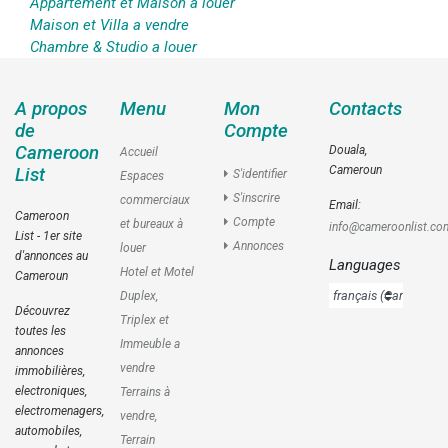
Appartement et Maison a louer
Maison et Villa a vendre
Chambre & Studio a louer
A propos
Menu
Mon
Contacts
de
Compte
Cameroon
Douala,
Accueil
Cameroun
List
S'identifier
Espaces
S'inscrire
commerciaux
Email:
Cameroon
Compte
et bureaux à
info@cameroonlist.co
List - 1er site
Annonces
louer
d'annonces au
Languages
Hotel et Motel
Cameroun
Duplex,
Découvrez
Triplex et
toutes les
Immeuble a
annonces
vendre
immobilières,
electroniques,
Terrains à
electromenagers,
vendre,
automobiles,
Terrain