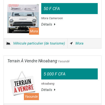
50 F CFA
Mora Cameroon
Détails
Mora
Véhicule particulier (de tourisme)
Mora
Terrain À Vendre Nkoabang
Yaoundé
5 000 F CFA
nkoabang
Détails
Yaounde