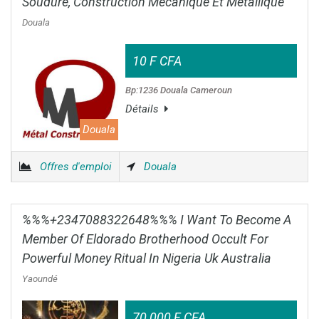
Soudure, Construction Mécanique Et Métallique
Douala
10 F CFA
Bp:1236 Douala Cameroun
Détails
Douala
Offres d'emploi
Douala
%%%+2347088322648%%% I Want To Become A
Member Of Eldorado Brotherhood Occult For
Powerful Money Ritual In Nigeria Uk Australia
Yaoundé
70 000 F CFA