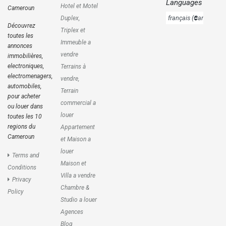
Languages
Hotel et Motel
Cameroun
Duplex,
Découvrez
Triplex et
toutes les
Immeuble a
annonces
vendre
immobilières,
electroniques,
Terrains à
electromenagers,
vendre,
automobiles,
Terrain
pour acheter
commercial a
ou louer dans
louer
toutes les 10
regions du
Appartement
Cameroun
et Maison a
louer
Terms and
Maison et
Conditions
Villa a vendre
Privacy
Chambre &
Policy
Studio a louer
Agences
Blog