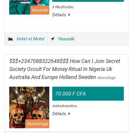
à Nkolfoulou
Yaounde
Détails
Hotel et Motel
Yaoundé
$$$+2347088322648$$$ How Can I Join Secret
Society Occult For Money Ritual In Nigeria Uk
Australia And Europe Holland Sweden
Akonolinga
70 000 F CFA
AwkaAnambra
Détails
Akonolinga