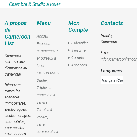
Chambre & Studio a louer
A propos
Menu
Mon
Contacts
de
Compte
Cameroon
Douala,
Accueil
Cameroun
List
S'identifier
Espaces
S'inscrire
commerciaux
Email:
Cameroon
Compte
et bureaux à
info@cameroonlist.co
List - 1er site
Annonces
louer
d'annonces au
Languages
Hotel et Motel
Cameroun
Duplex,
Découvrez
Triplex et
toutes les
Immeuble a
annonces
vendre
immobilières,
electroniques,
Terrains à
electromenagers,
vendre,
automobiles,
Terrain
pour acheter
commercial a
ou louer dans