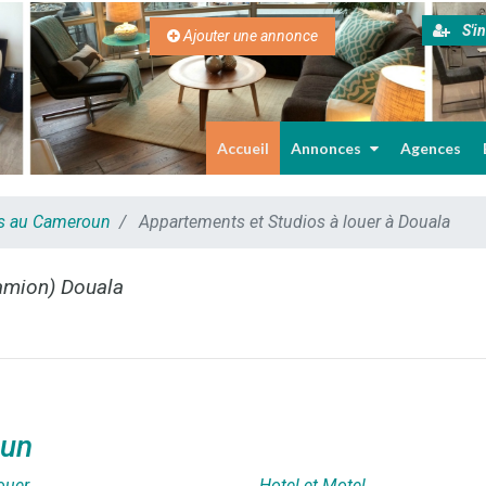
S'in
Ajouter une annonce
Accueil
Annonces
Agences
es au Cameroun
Appartements et Studios à louer à Douala
Camion) Douala
oun
ouer
Hotel et Motel