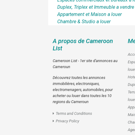
Duplex, Triplex et Immeuble a vendre
Appartement et Maison a louer
Chambre & Studio a louer
A propos de Cameroon
Me
List
Accu
Cameroon List - 1er site d'annonces au
Esp
Cameroun
loue
Hote
Découvrez toutes les annonces
immobilières, electroniques,
Dupl
electromenagers, automobiles, pour
Terr
acheter ou louer dans toutes les 10
loue
regions du Cameroun
Appa
Terms and Conditions
Mais
Privacy Policy
Cham
Age