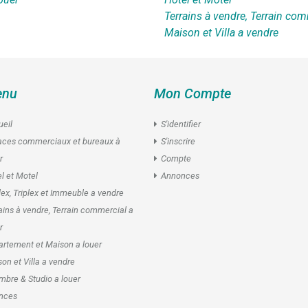
Terrains à vendre, Terrain com
Maison et Villa a vendre
nu
Mon Compte
eil
S'identifier
aces commerciaux et bureaux à
S'inscrire
r
Compte
l et Motel
Annonces
ex, Triplex et Immeuble a vendre
ains à vendre, Terrain commercial a
r
rtement et Maison a louer
on et Villa a vendre
bre & Studio a louer
nces