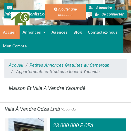
S'inscrire
Ajouter une
info@cameroonlist.com
Se connecter
annonce
Accueil
Annonces
Agences
Blog
Contactez-nous
Immobilier au Cameroun
Mon Compte
Accueil
Petites Annonces Gratuites au Cameroun
Appartements et Studios à louer à Yaoundé
Maison Et Villa A Vendre Yaoundé
Villa À Vendre Odza Lmb
Yaoundé
28 000 000 F CFA