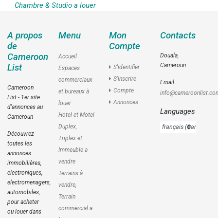
Chambre & Studio a louer
A propos
Menu
Mon
Contacts
de
Compte
Cameroon
Douala,
Accueil
Cameroun
List
S'identifier
Espaces
S'inscrire
commerciaux
Email:
Cameroon
Compte
et bureaux à
info@cameroonlist.co
List - 1er site
Annonces
louer
d'annonces au
Languages
Hotel et Motel
Cameroun
Duplex,
Découvrez
Triplex et
toutes les
Immeuble a
annonces
vendre
immobilières,
electroniques,
Terrains à
electromenagers,
vendre,
automobiles,
Terrain
pour acheter
commercial a
ou louer dans