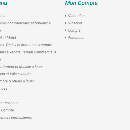
nu
Mon Compte
eil
S'identifier
aces commerciaux et bureaux à
S'inscrire
r
Compte
l et Motel
Annonces
ex, Triplex et Immeuble a vendre
ains à vendre, Terrain commercial a
r
rtement et Maison a louer
on et Villa a vendre
bre & Studio a louer
nces
g
tactez-nous
 Compte
ences Immobilieres