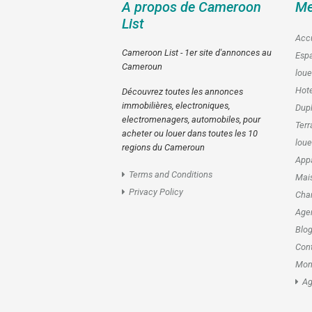
A propos de Cameroon
Me
List
Accu
Cameroon List - 1er site d'annonces au
Esp
Cameroun
loue
Hote
Découvrez toutes les annonces
immobilières, electroniques,
Dupl
electromenagers, automobiles, pour
Terr
acheter ou louer dans toutes les 10
loue
regions du Cameroun
Appa
Terms and Conditions
Mais
Privacy Policy
Cham
Age
Blo
Con
Mon
Ag