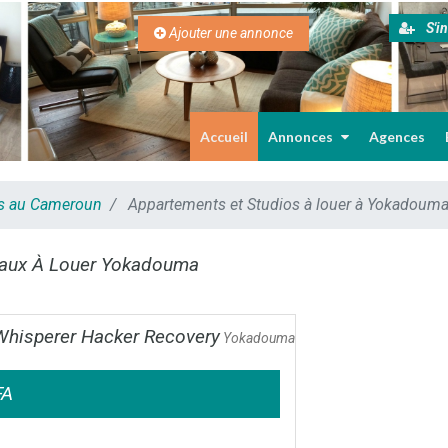
S'in
Ajouter une annonce
Accueil
Annonces
Agences
es au Cameroun
Appartements et Studios à louer à Yokadoum
aux À Louer Yokadouma
 Whisperer Hacker Recovery
Yokadouma
FA