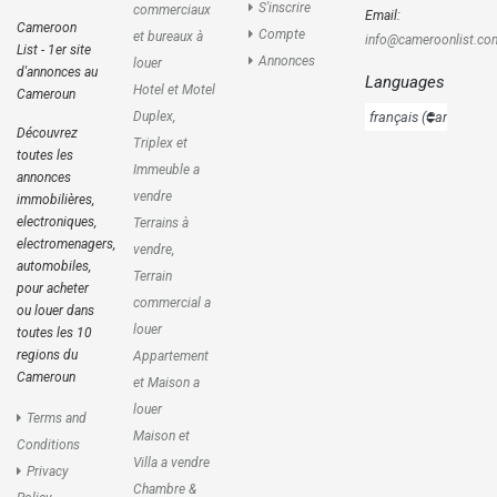
S'inscrire
commerciaux
Email:
Cameroon
Compte
et bureaux à
info@cameroonlist.co
List - 1er site
Annonces
louer
d'annonces au
Languages
Hotel et Motel
Cameroun
Duplex,
Découvrez
Triplex et
toutes les
Immeuble a
annonces
vendre
immobilières,
electroniques,
Terrains à
electromenagers,
vendre,
automobiles,
Terrain
pour acheter
commercial a
ou louer dans
louer
toutes les 10
regions du
Appartement
Cameroun
et Maison a
louer
Terms and
Maison et
Conditions
Villa a vendre
Privacy
Chambre &