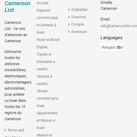
Cameroon
Douala,
Accueil
Cameroun
List
S'identifier
Espaces
S'inscrire
commerciaux
Email:
Cameroon
Compte
et bureaux à
info@cameroonlist.co
List - 1er site
Annonces
louer
d'annonces au
Languages
Hotel et Motel
Cameroun
Duplex,
Découvrez
Triplex et
toutes les
Immeuble a
annonces
vendre
immobilières,
electroniques,
Terrains à
electromenagers,
vendre,
automobiles,
Terrain
pour acheter
commercial a
ou louer dans
louer
toutes les 10
regions du
Appartement
Cameroun
et Maison a
louer
Terms and
Maison et