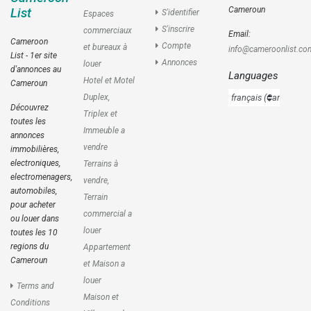
Cameroun
List
S'identifier
Espaces
S'inscrire
commerciaux
Email:
Cameroon
Compte
et bureaux à
info@cameroonlist.co
List - 1er site
Annonces
louer
d'annonces au
Languages
Hotel et Motel
Cameroun
Duplex,
Découvrez
Triplex et
toutes les
Immeuble a
annonces
vendre
immobilières,
electroniques,
Terrains à
electromenagers,
vendre,
automobiles,
Terrain
pour acheter
commercial a
ou louer dans
louer
toutes les 10
regions du
Appartement
Cameroun
et Maison a
louer
Terms and
Maison et
Conditions