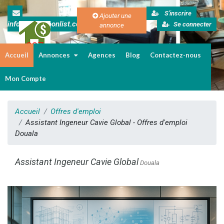
S'inscrire
Ajouter une
info@cameroonlist.com
Se connecter
annonce
Accueil
Annonces
Agences
Blog
Contactez-nous
Immobilier au Cameroun
Mon Compte
Accueil
Offres d'emploi
Assistant Ingeneur Cavie Global - Offres d'emploi
Douala
Assistant Ingeneur Cavie Global
Douala