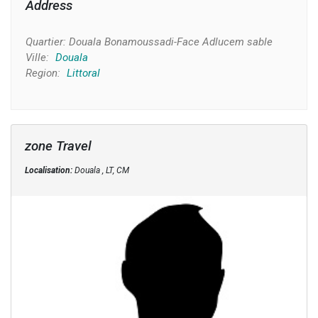
Address
Quartier:
Douala Bonamoussadi-Face Adlucem sable
Ville:
Douala
Region:
Littoral
zone Travel
Localisation:
Douala , LT, CM