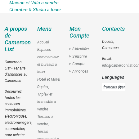
Maison et Villa a vendre
Chambre & Studio a louer
A propos
Menu
Mon
Contacts
de
Compte
Cameroon
Douala,
Accueil
Cameroun
List
S'identifier
Espaces
S'inscrire
commerciaux
Email:
Cameroon
Compte
et bureaux à
info@cameroonlist.co
List - 1er site
Annonces
louer
d'annonces au
Languages
Hotel et Motel
Cameroun
Duplex,
Découvrez
Triplex et
toutes les
Immeuble a
annonces
vendre
immobilières,
electroniques,
Terrains à
electromenagers,
vendre,
automobiles,
Terrain
pour acheter