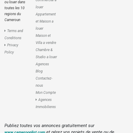
commercial a
ou louer dans
louer
toutes les 10
regions du
Appartement
Cameroun
et Maison a
louer
Terms and
Maison et
Conditions
Villa a vendre
Privacy
Chambre &
Policy
Studio a louer
Agences
Blog
Contactez-
nous
Mon Compte
Agences
Immobilieres
Publiez toutes vos annonces gratuitement sur
et gérez vos projets de vente ou de
www.cameroonlist.com