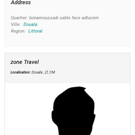
Address
Quartier:
bonamoussadi sable face adlucem
Ville:
Douala
Region:
Littoral
zone Travel
Localisation:
Douala , LT, CM