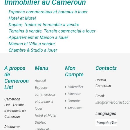
Immobilier au Cameroun
Espaces commerciaux et bureaux à louer
Hotel et Motel
Duplex, Triplex et Immeuble a vendre
Terrains à vendre, Terrain commercial a louer
Appartement et Maison a louer
Maison et Villa a vendre
Chambre & Studio a louer
A propos
Menu
Mon
Contacts
de
Compte
Cameroon
Douala,
Accueil
Cameroun
List
S'identifier
Espaces
S'inscrire
commerciaux
Email:
Cameroon
Compte
et bureaux à
info@cameroonlist.co
List - 1er site
Annonces
louer
d'annonces au
Languages
Hotel et Motel
Cameroun
Duplex,
Découvrez
Triplex et