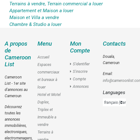
Terrains à vendre, Terrain commercial a louer
Appartement et Maison a louer
Maison et Villa a vendre
Chambre & Studio a louer
A propos
Menu
Mon
Contacts
de
Compte
Cameroon
Douala,
Accueil
Cameroun
List
S'identifier
Espaces
S'inscrire
commerciaux
Email:
Cameroon
Compte
et bureaux à
info@cameroonlist.co
List - 1er site
Annonces
louer
d'annonces au
Languages
Hotel et Motel
Cameroun
Duplex,
Découvrez
Triplex et
toutes les
Immeuble a
annonces
vendre
immobilières,
electroniques,
Terrains à
electromenagers,
vendre,