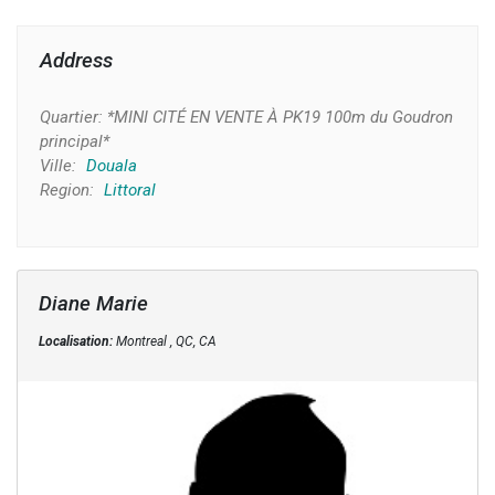
Address
Quartier:
*MINI CITÉ EN VENTE À PK19 100m du Goudron
principal*
Ville:
Douala
Region:
Littoral
Diane Marie
Localisation:
Montreal , QC, CA