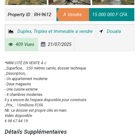
Property ID :
RH-9612
A Vendre
15 000 000 F CFA
Duplex, Triplex et Immeuble a vendre
Douala
409 Vues
21/07/2025
*MINI CITÉ EN VENTE À c
_Superficie_ : 250 mètres carrés, dossier technique.
_Description_ :
- Un appartement moderne
- Deux magasins
- Une cuisine externe
- 4 chambres modernes
Il y a encore de l'espace disponible pour construire.
_Prix_ : 15millions FCFA
Nb: Le dossier est propre clés en main.
Vidéo disponible:
6 98 67 84 19
Détails Supplémentaires