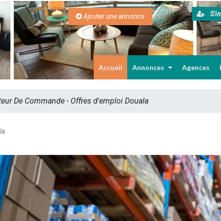
S'in
Ajouter une annonce
Accueil
Annonces
Agences
teur De Commande - Offres d'emploi Douala
la