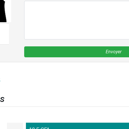
Envoyer
s
es