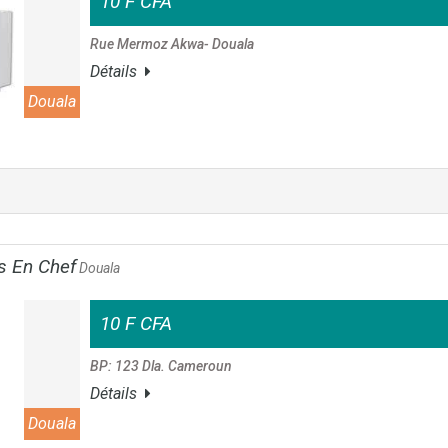
10 F CFA
Rue Mermoz Akwa- Douala
Détails
Douala
s En Chef
Douala
10 F CFA
BP: 123 Dla. Cameroun
Détails
Douala