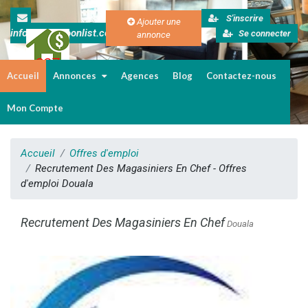
S'inscrire
Ajouter une
info@cameroonlist.com
Se connecter
annonce
Accueil
Annonces
Agences
Blog
Contactez-nous
Immobilier au Cameroun
Mon Compte
Accueil
Offres d'emploi
Recrutement Des Magasiniers En Chef - Offres
d'emploi Douala
Recrutement Des Magasiniers En Chef
Douala