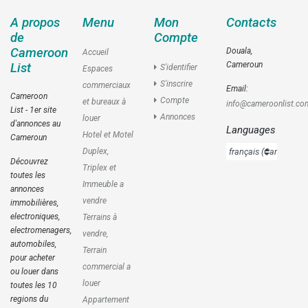
A propos
Menu
Mon
Contacts
de
Compte
Cameroon
Douala,
Accueil
Cameroun
List
S'identifier
Espaces
S'inscrire
commerciaux
Email:
Cameroon
Compte
et bureaux à
info@cameroonlist.co
List - 1er site
Annonces
louer
d'annonces au
Languages
Hotel et Motel
Cameroun
Duplex,
Découvrez
Triplex et
toutes les
Immeuble a
annonces
vendre
immobilières,
electroniques,
Terrains à
electromenagers,
vendre,
automobiles,
Terrain
pour acheter
commercial a
ou louer dans
louer
toutes les 10
regions du
Appartement