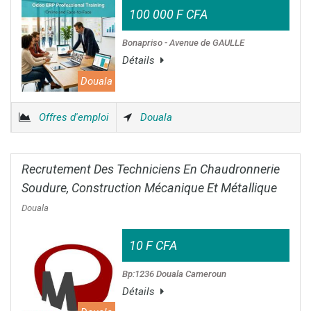
100 000 F CFA
Bonapriso - Avenue de GAULLE
Détails
Douala
Offres d'emploi
Douala
Recrutement Des Techniciens En Chaudronnerie
Soudure, Construction Mécanique Et Métallique
Douala
10 F CFA
Bp:1236 Douala Cameroun
Détails