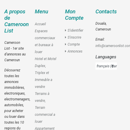
A propos
Menu
Mon
Contacts
de
Compte
Cameroon
Douala,
Accueil
Cameroun
List
S'identifier
Espaces
S'inscrire
commerciaux
Email:
Cameroon
Compte
et bureaux à
info@cameroonlist.co
List - 1er site
Annonces
louer
d'annonces au
Languages
Hotel et Motel
Cameroun
Duplex,
Découvrez
Triplex et
toutes les
Immeuble a
annonces
vendre
immobilières,
electroniques,
Terrains à
electromenagers,
vendre,
automobiles,
Terrain
pour acheter
commercial a
ou louer dans
louer
toutes les 10
regions du
Appartement