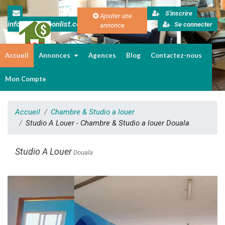
S'inscrire
Ajouter une
info@cameroonlist.com
Se connecter
annonce
Accueil
Annonces
Agences
Blog
Contactez-nous
Immobilier au Cameroun
Mon Compte
Accueil
Chambre & Studio a louer
Studio A Louer - Chambre & Studio a louer Douala
Studio A Louer
Douala