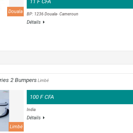
11 F CFA
Douala
BP: 1236 Douala- Cameroun
Détails
ries 2 Bumpers
Limbé
100 F CFA
India
Détails
Limbé