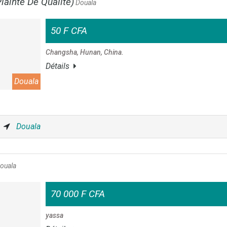
lainte De Qualité)
Douala
50 F CFA
Changsha, Hunan, China.
Détails
Douala
Douala
ouala
70 000 F CFA
yassa