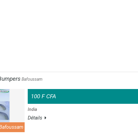
Bumpers
Bafoussam
100 F CFA
India
Détails
Bafoussam