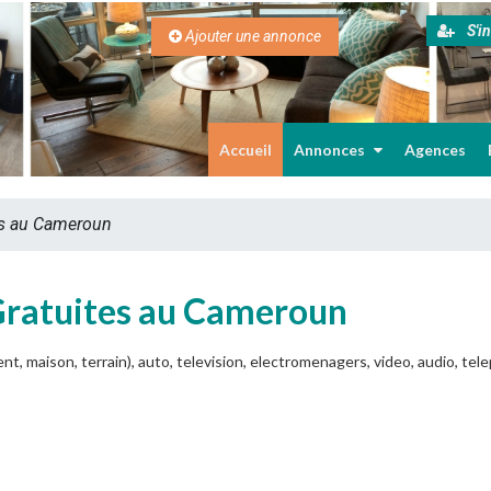
S'in
Ajouter une annonce
Accueil
Annonces
Agences
es au Cameroun
Gratuites au Cameroun
t, maison, terrain), auto, television, electromenagers, video, audio, te