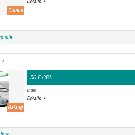
Détails
Douala
ouala
ng
50 F CFA
India
Détails
Bafang
fang