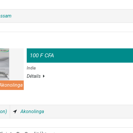
ussam
100 F CFA
India
Détails
Akonolinga
ion)
Akonolinga