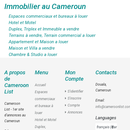
Immobilier au Cameroun
Espaces commerciaux et bureaux à louer
Hotel et Motel
Duplex, Triplex et Immeuble a vendre
Terrains à vendre, Terrain commercial a louer
Appartement et Maison a louer
Maison et Villa a vendre
Chambre & Studio a louer
A propos
Menu
Mon
Contacts
de
Compte
Cameroon
Douala,
Accueil
Cameroun
List
S'identifier
Espaces
S'inscrire
commerciaux
Email:
Cameroon
Compte
et bureaux à
info@cameroonlist.co
List - 1er site
Annonces
louer
d'annonces au
Languages
Hotel et Motel
Cameroun
Duplex,