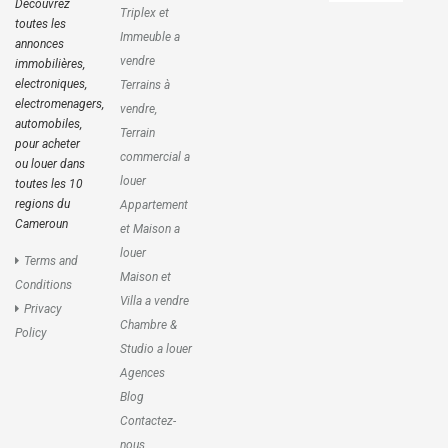
Découvrez
Triplex et
toutes les
Immeuble a
annonces
vendre
immobilières,
electroniques,
Terrains à
electromenagers,
vendre,
automobiles,
Terrain
pour acheter
commercial a
ou louer dans
louer
toutes les 10
regions du
Appartement
Cameroun
et Maison a
louer
Terms and
Maison et
Conditions
Villa a vendre
Privacy
Chambre &
Policy
Studio a louer
Agences
Blog
Contactez-
nous