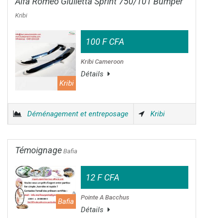
Alfa Romeo Giulietta Sprint 750/101 Bumper
Kribi
100 F CFA
Kribi Cameroon
Détails
Kribi
Déménagement et entreposage
Kribi
Témoignage
Bafia
12 F CFA
Pointe A Bacchus
Bafia
Détails