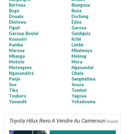
Bertoua
Blangoua
Bogo
Buéa
Douala
Dschang
Ebolowa
Édéa
Figuil
Garoua
Garoua-Boulaï
Guidiguis
Kousséri
Kribi
Kumba
Limbé
Maroua
Mbalmayo
Mbanga
Melong
Mokolo
Mora
Mutengene
Ngaoundal
Ngaoundéré
Obala
Penja
Sangmélima
Soa
Souza
Tiko
Tombel
Touboro
Yagoua
Yaoundé
Yokadouma
Toyota Hilux Revo A Vendre Au Cameroun
Douala