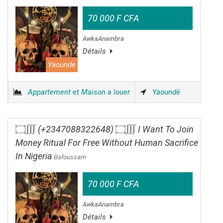
70 000 F CFA
AwkaAnambra
Détails
Yaounde
Appartement et Maison a louer
Yaoundé
۝∭ (+2347088322648) ۝∭ I Want To Join
Money Ritual For Free Without Human Sacrifice
In Nigeria
Bafoussam
70 000 F CFA
AwkaAnambra
Détails