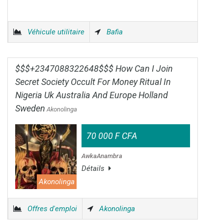
Véhicule utilitaire
Bafia
$$$+2347088322648$$$ How Can I Join
Secret Society Occult For Money Ritual In
Nigeria Uk Australia And Europe Holland
Sweden
Akonolinga
70 000 F CFA
AwkaAnambra
Détails
Akonolinga
Offres d'emploi
Akonolinga