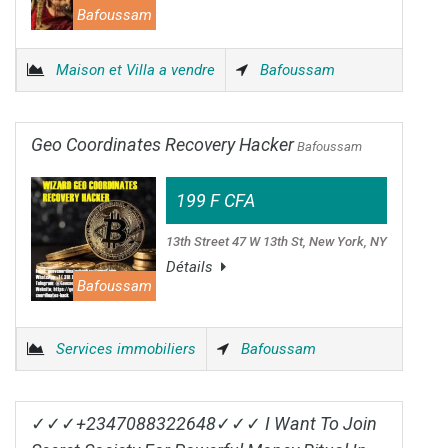
Bafoussam
Maison et Villa a vendre
Bafoussam
Geo Coordinates Recovery Hacker
Bafoussam
199 F CFA
13th Street 47 W 13th St, New York, NY
Détails
Bafoussam
Services immobiliers
Bafoussam
✓✓✓+2347088322648✓✓✓ I Want To Join