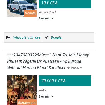
10 F CFA
Airport Road
Douala
Détails
Véhicule utilitaire
Douala
::::+2347088322648::::: I Want To Join Money
Ritual In Nigeria Uk Australia And Europe
Without Human Blood Sacrifices
Bafoussam
70 000 F CFA
Awka
Détails
Bafoussam