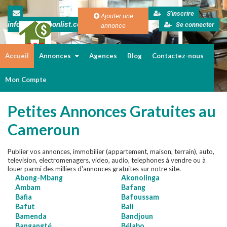
S'inscrire
Ajouter une
info@cameroonlist.com
Se connecter
annonce
Accueil
Annonces
Agences
Blog
Contactez-nous
Immobilier au Cameroun
Mon Compte
Petites Annonces Gratuites au
Cameroun
Publier vos annonces, immobilier (appartement, maison, terrain), auto,
television, electromenagers, video, audio, telephones à vendre ou à
louer parmi des milliers d'annonces gratuites sur notre site.
Abong-Mbang
Akonolinga
Ambam
Bafang
Bafia
Bafoussam
Bafut
Bali
Bamenda
Bandjoun
Bangangté
Bélabo