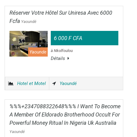
Réserver Votre Hôtel Sur Uniresa Avec 6000
Fcfa
Yaoundé
6 000 F CFA
à Nkolfoulou
Yaounde
Détails
Hotel et Motel
Yaoundé
%%%+2347088322648%%% I Want To Become
A Member Of Eldorado Brotherhood Occult For
Powerful Money Ritual In Nigeria Uk Australia
Yaoundé