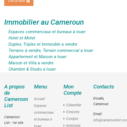
Lire la suite
Immobilier au Cameroun
Espaces commerciaux et bureaux à louer
Hotel et Motel
Duplex, Triplex et Immeuble a vendre
Terrains à vendre, Terrain commercial a louer
Appartement et Maison a louer
Maison et Villa a vendre
Chambre & Studio a louer
A propos
Menu
Mon
Contacts
de
Compte
Cameroon
Douala,
Accueil
Cameroun
List
S'identifier
Espaces
S'inscrire
commerciaux
Email:
Cameroon
Compte
et bureaux à
info@cameroonlist.co
List - 1er site
Annonces
louer