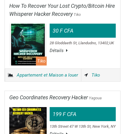
How To Recover Your Lost Crypto/Bitcoin Hire
Whisperer Hacker Recovery
Tiko
30 F CFA
28 Gloddaeth St, Llandudno, 13402,UK
Détails
Tiko
Appartement et Maison a louer
Tiko
Geo Coordinates Recovery Hacker
Yagoua
199 F CFA
13th Street 47 W 13th St, New York, NY