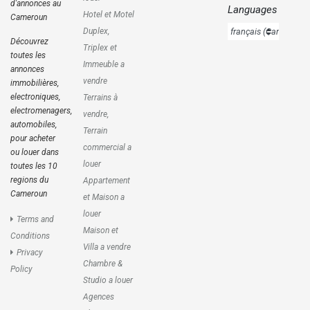
d'annonces au
Languages
Hotel et Motel
Cameroun
Duplex,
Découvrez
Triplex et
toutes les
Immeuble a
annonces
vendre
immobilières,
electroniques,
Terrains à
electromenagers,
vendre,
automobiles,
Terrain
pour acheter
commercial a
ou louer dans
louer
toutes les 10
regions du
Appartement
Cameroun
et Maison a
louer
Terms and
Maison et
Conditions
Villa a vendre
Privacy
Chambre &
Policy
Studio a louer
Agences