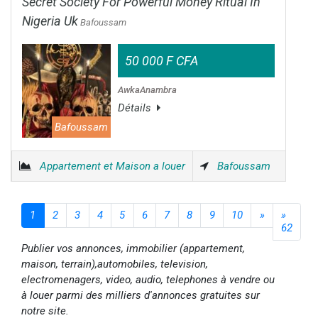
Secret Society For Powerful Money Ritual In
Nigeria Uk
Bafoussam
50 000 F CFA
AwkaAnambra
Détails
Bafoussam
Appartement et Maison a louer
Bafoussam
1
2
3
4
5
6
7
8
9
10
»
»
62
Publier vos annonces, immobilier (appartement,
maison, terrain),automobiles, television,
electromenagers, video, audio, telephones à vendre ou
à louer parmi des milliers d'annonces gratuites sur
notre site.